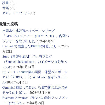
読書
(10)
音楽
(23)
ＰＣ、ＩＴツール
(61)
最近の投稿
水素水生成装置ハイベーレシリーズ
「GENEAU ジェノー（HTY-15JO1）」内蔵バ
ッテリーを取り出した
2026年8月6日
Evernoteで検索した1993年の日記より
2026年7
月22日
Suno（音楽生成AI）で、当ブログ
（Shunichi.hosono.com）のイメージ曲を作っ
てみた
2026年7月14日
古いＰＣ（Shuttle製の画面一体型ベアボーン
ＰＣ「X50V3」）に Windows7 をインストー
ル
2026年6月15日
Geminiに相談してみた。投資判断に活用でき
るか？のお試し。
2026年5月14日
Evernote Advancedプランへの強制アップグレ
ードについて
2026年4月29日