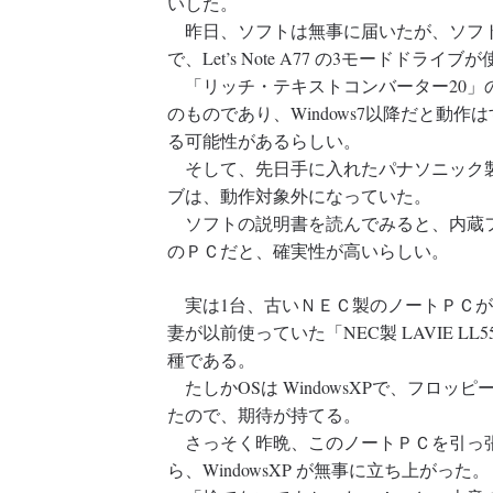
いした。
昨日、ソフトは無事に届いたが、ソフトの動
で、Let’s Note A77 の3モードドライ
「リッチ・テキストコンバーター20」の動作
のものであり、Windows7以降だと動
る可能性があるらしい。
そして、先日手に入れたパナソニック製
ブは、動作対象外になっていた。
ソフトの説明書を読んでみると、内蔵フ
のＰＣだと、確実性が高いらしい。
実は1台、古いＮＥＣ製のノートＰＣが
妻が以前使っていた「NEC製 LAVIE LL
種である。
たしかOSは WindowsXPで、フロ
たので、期待が持てる。
さっそく昨晩、このノートＰＣを引っ張
ら、WindowsXP が無事に立ち上がった。