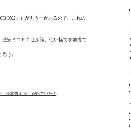
CBOX2」）がもう一台あるので、これの
、激安ミニＰＣは所詮、使い捨てを前提で
と思う。
訳（松本哲明 訳）が出ていた！