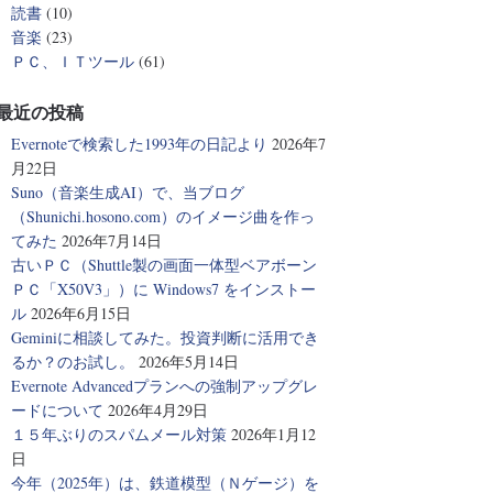
読書
(10)
音楽
(23)
ＰＣ、ＩＴツール
(61)
最近の投稿
Evernoteで検索した1993年の日記より
2026年7
月22日
Suno（音楽生成AI）で、当ブログ
（Shunichi.hosono.com）のイメージ曲を作っ
てみた
2026年7月14日
古いＰＣ（Shuttle製の画面一体型ベアボーン
ＰＣ「X50V3」）に Windows7 をインストー
ル
2026年6月15日
Geminiに相談してみた。投資判断に活用でき
るか？のお試し。
2026年5月14日
Evernote Advancedプランへの強制アップグレ
ードについて
2026年4月29日
１５年ぶりのスパムメール対策
2026年1月12
日
今年（2025年）は、鉄道模型（Ｎゲージ）を