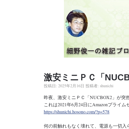
激安ミニＰＣ「NUC
投稿日:
2025年2月16日
投稿者:
shunichi
昨夜、激安ミニＰＣ「NUCBOX2」が
これは2021年6月24日にAmazonプラ
https://shunichi.hosono.com/?p=578
何の前触れもなく壊れて、電源も一切入