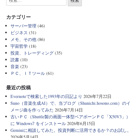
カテゴリー
サーバー管理
(46)
ビジネス
(31)
メモ、その他
(86)
宇宙哲学
(18)
投資、トレーディング
(35)
読書
(10)
音楽
(23)
ＰＣ、ＩＴツール
(61)
最近の投稿
Evernoteで検索した1993年の日記より
2026年7月22日
Suno（音楽生成AI）で、当ブログ（Shunichi.hosono.com）のイ
メージ曲を作ってみた
2026年7月14日
古いＰＣ（Shuttle製の画面一体型ベアボーンＰＣ「X50V3」）
に Windows7 をインストール
2026年6月15日
Geminiに相談してみた。投資判断に活用できるか？のお試し。
2026年5月14日