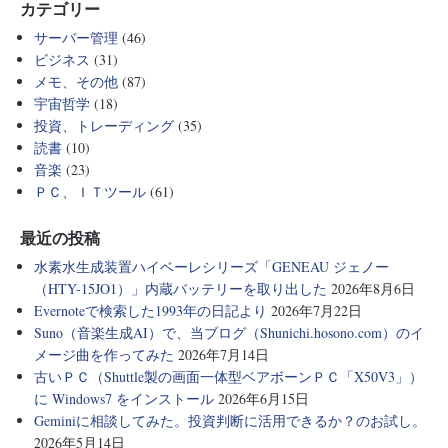
カテゴリー
サーバー管理
(46)
ビジネス
(31)
メモ、その他
(87)
宇宙哲学
(18)
投資、トレーディング
(35)
読書
(10)
音楽
(23)
ＰＣ、ＩＴツール
(61)
最近の投稿
水素水生成装置ハイベーレシリーズ「GENEAU ジェノー
（HTY-15JO1）」内蔵バッテリーを取り出した
2026年8月6日
Evernoteで検索した1993年の日記より
2026年7月22日
Suno（音楽生成AI）で、当ブログ（Shunichi.hosono.com）のイ
メージ曲を作ってみた
2026年7月14日
古いＰＣ（Shuttle製の画面一体型ベアボーンＰＣ「X50V3」）
に Windows7 をインストール
2026年6月15日
Geminiに相談してみた。投資判断に活用できるか？のお試し。
2026年5月14日