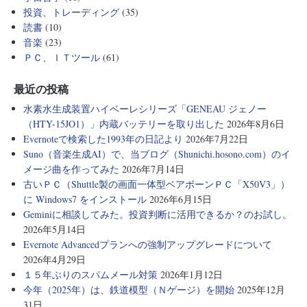
投資、トレーディング
(35)
読書
(10)
音楽
(23)
ＰＣ、ＩＴツール
(61)
最近の投稿
水素水生成装置ハイベーレシリーズ「GENEAU ジェノー
（HTY-15JO1）」内蔵バッテリーを取り出した
2026年8月6日
Evernoteで検索した1993年の日記より
2026年7月22日
Suno（音楽生成AI）で、当ブログ（Shunichi.hosono.com）のイ
メージ曲を作ってみた
2026年7月14日
古いＰＣ（Shuttle製の画面一体型ベアボーンＰＣ「X50V3」）
に Windows7 をインストール
2026年6月15日
Geminiに相談してみた。投資判断に活用できるか？のお試し。
2026年5月14日
Evernote Advancedプランへの強制アップグレードについて
2026年4月29日
１５年ぶりのスパムメール対策
2026年1月12日
今年（2025年）は、鉄道模型（Ｎゲージ）を開始
2025年12月
31日